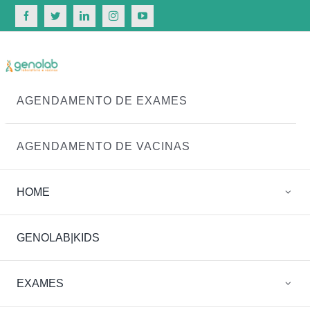
Ir
para
o
conteúdo
AGENDAMENTO DE EXAMES
AGENDAMENTO DE VACINAS
HOME
GENOLAB|KIDS
NOTÍCIAS
EXAMES
CONHECIMENTO